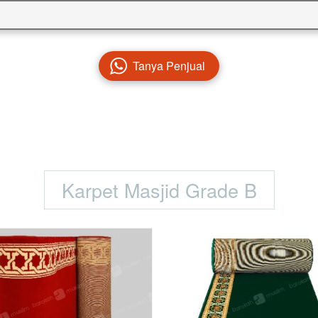
Tanya Penjual
`
Karpet Masjid Grade B
`