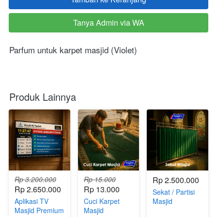
Tanya Admin via WA
`
Parfum untuk karpet masjid (Violet)
Produk Lainnya
Rp 3.200.000
Rp 15.000
Rp 2.500.000
Rp 2.650.000
Rp 13.000
Sekat / Partisi
Aplikasi TV
Cuci Karpet
Masjid
Masjid Premium
Masjid