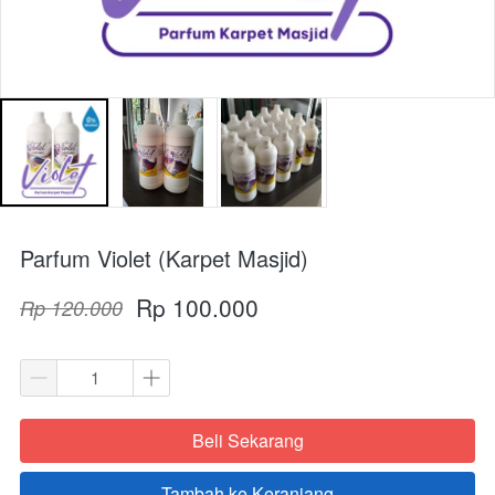
Parfum Violet (Karpet Masjid)
Rp 100.000
Rp 120.000
Beli Sekarang
`
Tambah ke Keranjang
`