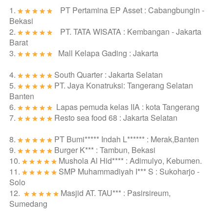
1. 
PT Pertamina EP Asset
 : Cabangbungin - 
Bekasi
2. 
PT. TATA WISATA : Kembangan - Jakarta 
Barat
3. 
   Mall Kelapa Gading
 : Jakarta
4. 
South Quarter : Jakarta Selatan
5. 
PT. Jaya Konatruksi: Tangerang Selatan 
Banten
6. 
Lapas pemuda kelas IIA : kota Tangerang
7. 
Resto sea food 68 : Jakarta Selatan
8. 
PT Bumi***** Indah L****** : Merak,Banten
9. 
Burger K*** : Tambun, Bekasi
10. 
Mushola Al Hid**** : Adimulyo, Kebumen.
11. 
SMP Muhammadiyah I*** S : Sukoharjo - 
Solo
12. 
Masjid AT. TAU*** : Pasirsireum, 
Sumedang