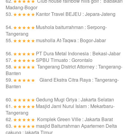
62. 
Club house rainbow hills golf :  Babakan 
Madang-Bogor
53. 
Kantor Travel BEJEU : Jepara-Jateng
54. 
Mushola baiturrahman : Serpong-
Tangerang
55. 
musholla At-Taqwa : Bogor-Jabar
56. 
PT Dura Metal Indonesia : Bekasi-Jabar
57. 
SPBU Timuato : Gorontalo
58. 
Tangerang District Attorney : Tangerang-
Banten
59. 
    Giand Ekstra Citra Raya : Tangerang-
Banten
60. 
Gedung Mugi Griya : Jakarta Selatan
61. 
Masjid Jami Nurul Islam : Mekarbaru-
Tangerang
62. 
Komplek Green Ville : Jakarta Barat
63. 
masjid Baiturrahman Apartemen Delta 
cakung : jakarta Timur