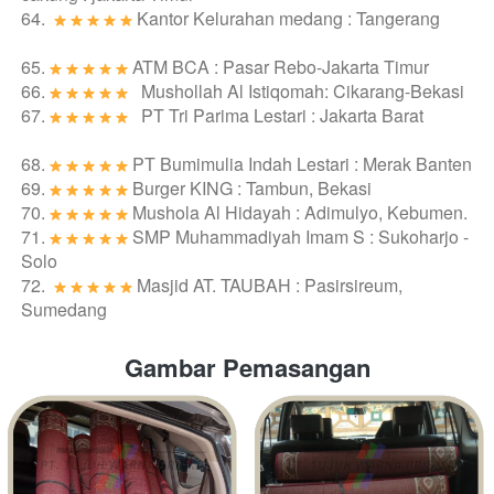
64. 
Kantor Kelurahan medang : Tangerang
65. 
ATM BCA : Pasar Rebo-Jakarta Timur
66. 
   Mushollah Al Istiqomah: Cikarang-Bekasi
67. 
   PT Tri Parima Lestari : Jakarta Barat
68. 
PT Bumimulia Indah Lestari : Merak Banten
69. 
Burger KING : Tambun, Bekasi
70. 
Mushola Al Hidayah : Adimulyo, Kebumen.
71. 
SMP Muhammadiyah Imam S : Sukoharjo - 
Solo
72. 
Masjid AT. TAUBAH : Pasirsireum, 
Sumedang
Gambar Pemasangan