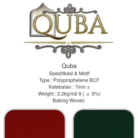
Quba
Spesifikasi & Motif
Type : Polyprophelene BCF
Ketebalan : 7mm 
±
Weight : 2.2kg/m2 9 (  
±
  5%)
Baking Woven 