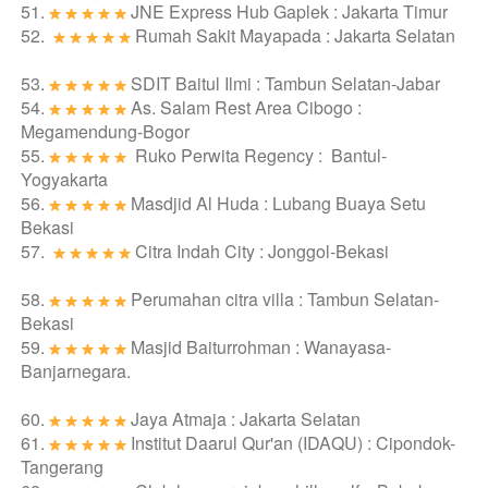
51. 
JNE Express Hub Gaplek : Jakarta Timur
52. 
Rumah Sakit Mayapada : Jakarta Selatan
53. 
SDIT Baitul Ilmi : Tambun Selatan-Jabar
54. 
As. Salam Rest Area Cibogo :  
Megamendung-Bogor
55. 
Ruko Perwita Regency :  Bantul-
Yogyakarta
56. 
Masdjid Al Huda : Lubang Buaya Setu 
Bekasi
57. 
Citra Indah City : Jonggol-Bekasi
58. 
Perumahan citra villa : Tambun Selatan-
Bekasi
59. 
Masjid Baiturrohman : Wanayasa-
Banjarnegara.
60. 
Jaya Atmaja : Jakarta Selatan
61. 
Institut Daarul Qur'an (IDAQU) : Cipondok-
Tangerang