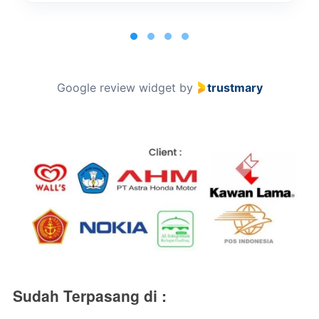
Page
1
of
4
Google review widget
by
trustmary
Sudah Terpasang di :