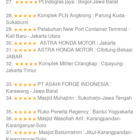
27. 
Pt.Indoglas jaya : Bogor-Jawa Barat
28. 
Komplek PLN Angkrong : Parung Kuda-
Sukabumi
29. 
Pelabuhan New Port Container Terminal : 
Kali Baru - Jakarta Utara
30. 
   ASTRA HONDA MOTOR : Jakarta
31. 
ASTRA HONDA MOTOR : Cibitung-Bekasi 
JABAR
32. 
Komplek Militer Cilangkap : Cipayung-
Jakarta Timur
33. 
PT ASAHI FORGE INDONESIA : 
Karawang - Jawa Barat
34. 
Masjid Muhajirin : Sukoharjo-Jawa Tengah
35. 
Ruko Perwita Regency : Bantul Yogyakarta
36. 
Masjid Wasofiah Arif : Karangpandan-
Karanganyar-Solo
37. 
 Masjid Baiturrrahim : Jikut-Karangpandan-
Karanganyar-Solo