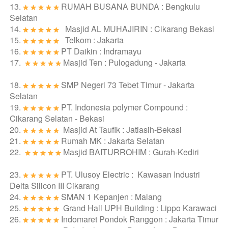
13. 
RUMAH BUSANA BUNDA : Bengkulu 
Selatan
14. 
   Masjid AL MUHAJIRIN : Cikarang Bekasi
15. 
   Telkom : Jakarta
16. 
PT Daikin : Indramayu
17. 
Masjid Ten : Pulogadung - Jakarta
18. 
SMP Negeri 73 Tebet Timur - Jakarta 
Selatan
19. 
PT. Indonesia polymer Compound : 
Cikarang Selatan - Bekasi
20. 
Masjid At Taufik : Jatiasih-Bekasi
21. 
Rumah MK : Jakarta Selatan
22. 
Masjid BAITURROHIM : Gurah-Kediri
23. 
PT. Ulusoy Electric :  Kawasan Industri 
Delta Silicon III Cikarang
24. 
SMAN 1 Kepanjen : Malang
25. 
Grand Hall UPH Building : Lippo Karawaci
26. 
Indomaret Pondok Ranggon : Jakarta Timur