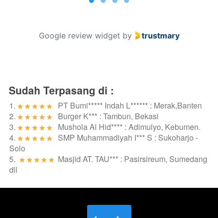
of
4
Google review widget
by
trustmary
Sudah Terpasang di :
1. 
PT Bumi***** Indah L****** : Merak,Banten
2. 
Burger K*** : Tambun, Bekasi
3. 
Mushola Al Hid**** : Adimulyo, Kebumen.
4. 
SMP Muhammadiyah I*** S : Sukoharjo - 
Solo
5. 
Masjid AT. TAU*** : Pasirsireum, Sumedang
dll