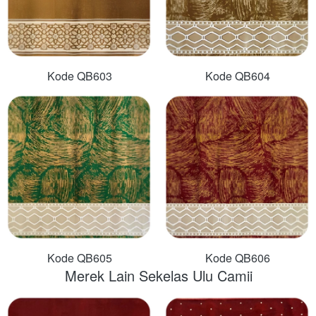
Kode QB603
Kode QB604
Kode QB605
Kode QB606
Merek Lain Sekelas Ulu Camii