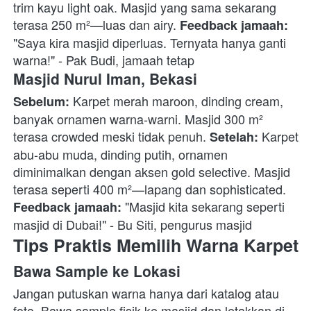
trim kayu light oak. Masjid yang sama sekarang 
terasa 250 m²—luas dan airy. 
Feedback jamaah:
"Saya kira masjid diperluas. Ternyata hanya ganti 
warna!" - Pak Budi, jamaah tetap 
Masjid Nurul Iman, Bekasi
 Karpet merah maroon, dinding cream, 
Sebelum:
banyak ornamen warna-warni. Masjid 300 m² 
terasa crowded meski tidak penuh. 
 Karpet 
Setelah:
abu-abu muda, dinding putih, ornamen 
diminimalkan dengan aksen gold selective. Masjid 
terasa seperti 400 m²—lapang dan sophisticated. 
 "Masjid kita sekarang seperti 
Feedback jamaah:
masjid di Dubai!" - Bu Siti, pengurus masjid 
Tips Praktis Memilih Warna Karpet
Bawa Sample ke Lokasi
Jangan putuskan warna hanya dari katalog atau 
foto. Bawa sample fisik ke masjid dan letakkan di 