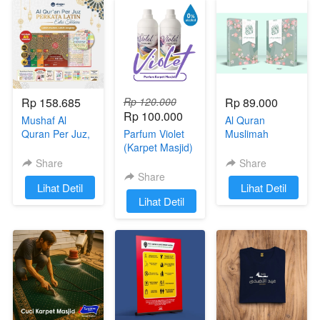
Rp 158.685
Rp 120.000
Rp 89.000
Rp 100.000
Mushaf Al
Al Quran
Quran Per Juz,
Parfum Violet
Muslimah
30 Buku
(Karpet Masjid)
Custom Nama
Perkata Latin
Ukuran A5
Share
Share
Ukuran A5 &
Cordoba
Share
`
Lihat Detil
`
Lihat Detil
Terjemahan
`
Lihat Detil