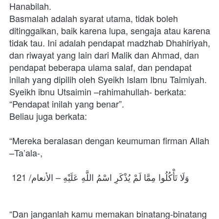
Hanabilah.
Basmalah adalah syarat utama, tidak boleh 
ditinggalkan, baik karena lupa, sengaja atau karena 
tidak tau. Ini adalah pendapat madzhab Dhahiriyah, 
dan riwayat yang lain dari Malik dan Ahmad, dan 
pendapat beberapa ulama salaf, dan pendapat 
inilah yang dipilih oleh Syeikh Islam Ibnu Taimiyah. 
Syeikh ibnu Utsaimin –rahimahullah- berkata: 
“Pendapat inilah yang benar”.
Beliau juga berkata:
“Mereka beralasan dengan keumuman firman Allah 
–Ta’ala-,
 وَلَا تَأْكُلُوا مِمَّا لَمْ يُذْكَرِ اسْمُ اللَّهِ عَلَيْهِ – الأنعام/ 121
“Dan janganlah kamu memakan binatang-binatang 