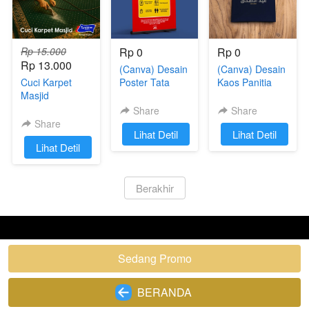
Rp 15.000
Rp 0
Rp 0
Rp 13.000
(Canva) Desain
(Canva) Desain
Cuci Karpet
Poster Tata
Kaos Panitia
Masjid
Tertip Masjid
Qurban
Share
Share
Share
`
Lihat Detil
`
Lihat Detil
`
Lihat Detil
`
Berakhir
dibuat dengan
berdu
Sedang Promo
`
BERANDA
`
@
2026
Pusat Karpet Inc.