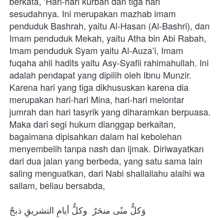
berkata, ‘Hari-hari kurban dan tiga hari 
sesudahnya. Ini merupakan mazhab imam 
penduduk Bashrah, yaitu Al-Hasan (Al-Bashri), dan 
Imam penduduk Mekah, yaitu Atha bin Abi Rabah, 
Imam penduduk Syam yaitu Al-Auza’i, Imam 
fuqaha ahli hadits yaitu Asy-Syafii rahimahullah. Ini 
adalah pendapat yang dipilih oleh Ibnu Munzir. 
Karena hari yang tiga dikhususkan karena dia 
merupakan hari-hari Mina, hari-hari melontar 
jumrah dan hari tasyrik yang diharamkan berpuasa. 
Maka dari segi hukum dianggap berkaitan, 
bagaimana dipisahkan dalam hal kebolehan 
menyembelih tanpa nash dan ijmak. Diriwayatkan 
dari dua jalan yang berbeda, yang satu sama lain 
saling menguatkan, dari Nabi shallallahu alaihi wa 
sallam, beliau bersabda,
وَكلُّ منًى منحَرٌ  وكلُّ أيامِ التشريقِ ذبحٌ