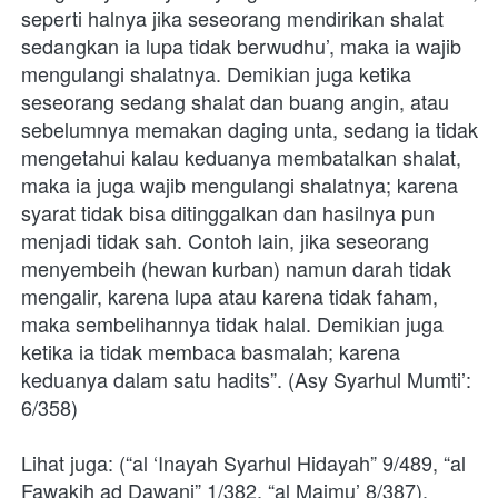
seperti halnya jika seseorang mendirikan shalat 
sedangkan ia lupa tidak berwudhu’, maka ia wajib 
mengulangi shalatnya. Demikian juga ketika 
seseorang sedang shalat dan buang angin, atau 
sebelumnya memakan daging unta, sedang ia tidak 
mengetahui kalau keduanya membatalkan shalat, 
maka ia juga wajib mengulangi shalatnya; karena 
syarat tidak bisa ditinggalkan dan hasilnya pun 
menjadi tidak sah. Contoh lain, jika seseorang 
menyembeih (hewan kurban) namun darah tidak 
mengalir, karena lupa atau karena tidak faham, 
maka sembelihannya tidak halal. Demikian juga 
ketika ia tidak membaca basmalah; karena 
keduanya dalam satu hadits”. (Asy Syarhul Mumti’: 
6/358)
Lihat juga: (“al ‘Inayah Syarhul Hidayah” 9/489, “al 
Fawakih ad Dawani” 1/382, “al Majmu’ 8/387).