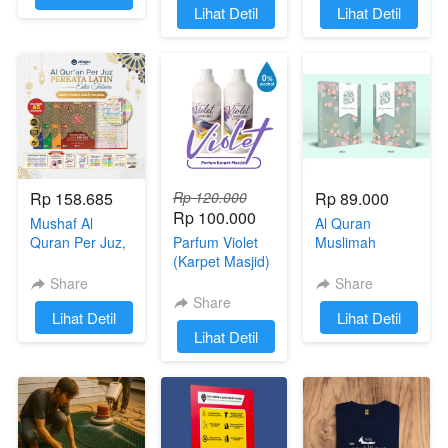
`
Lihat Detil
`
Lihat Detil
Rp 158.685
Rp 120.000
Rp 89.000
Rp 100.000
Mushaf Al
Al Quran
Quran Per Juz,
Parfum Violet
Muslimah
30 Buku
(Karpet Masjid)
Custom Nama
Perkata Latin
Ukuran A5
Share
Share
Ukuran A5 &
Cordoba
Share
`
Lihat Detil
`
Lihat Detil
Terjemahan
`
Lihat Detil