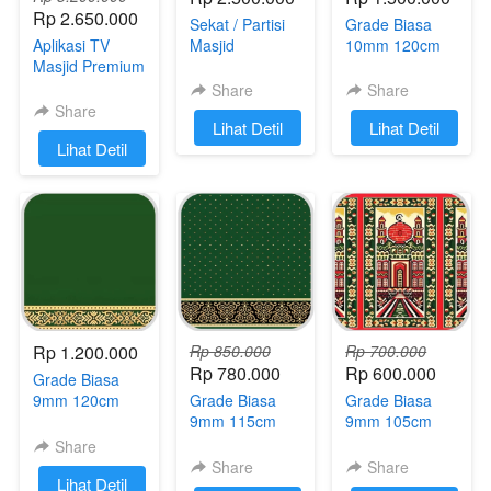
Rp 2.650.000
Sekat / Partisi
Grade Biasa
Aplikasi TV
Masjid
10mm 120cm
Masjid Premium
Share
Share
Share
`
Lihat Detil
`
Lihat Detil
`
Lihat Detil
Rp 1.200.000
Rp 850.000
Rp 700.000
Rp 780.000
Rp 600.000
Grade Biasa
9mm 120cm
Grade Biasa
Grade Biasa
9mm 115cm
9mm 105cm
Share
Share
Share
`
Lihat Detil