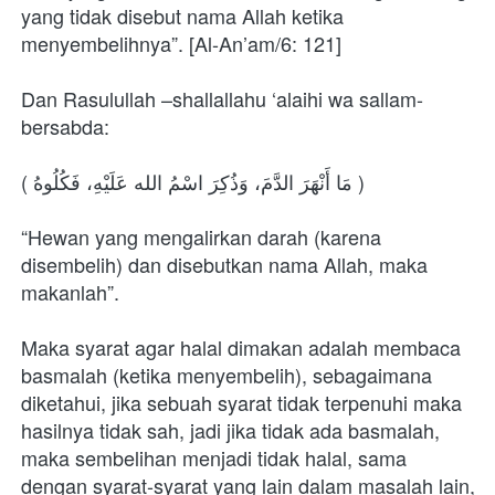
yang tidak disebut nama Allah ketika 
menyembelihnya”. [Al-An’am/6: 121]
Dan Rasulullah –shallallahu ‘alaihi wa sallam- 
bersabda:
( مَا أَنْهَرَ الدَّمَ، وَذُكِرَ اسْمُ الله عَلَيْهِ، فَكُلُوهُ )
“Hewan yang mengalirkan darah (karena 
disembelih) dan disebutkan nama Allah, maka 
makanlah”.
Maka syarat agar halal dimakan adalah membaca 
basmalah (ketika menyembelih), sebagaimana 
diketahui, jika sebuah syarat tidak terpenuhi maka 
hasilnya tidak sah, jadi jika tidak ada basmalah, 
maka sembelihan menjadi tidak halal, sama 
dengan syarat-syarat yang lain dalam masalah lain, 