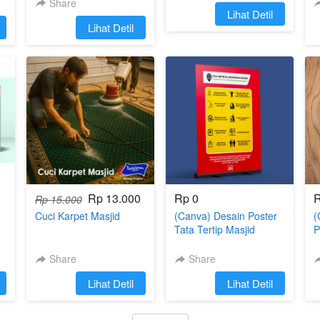
Share
`
Lihat Detil
`
Lihat Detil
Rp 13.000
Rp 0
R
Rp 15.000
Cuci Karpet Masjid
(Canva) Desain Poster
(
Tata Tertip Masjid
P
Share
Share
`
Lihat Detil
`
Lihat Detil