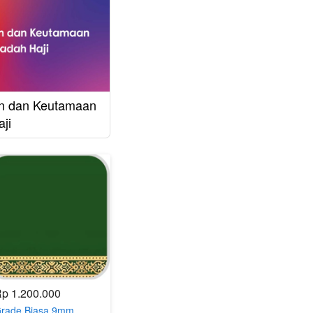
n dan Keutamaan
ji
p 1.200.000
rade Biasa 9mm