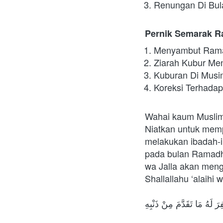
Renungan Di Bu
Pernik Semarak R
Menyambut Ram
Ziarah Kubur Me
Kuburan Di Mus
Koreksi Terhada
Wahai kaum Muslimi
Niatkan untuk memp
melakukan ibadah-i
pada bulan Ramadh
wa Jalla akan menga
Shallallahu ‘alaihi
لَهُ مَا تَقَدَّمَ مِنْ ذَنْبِهِ