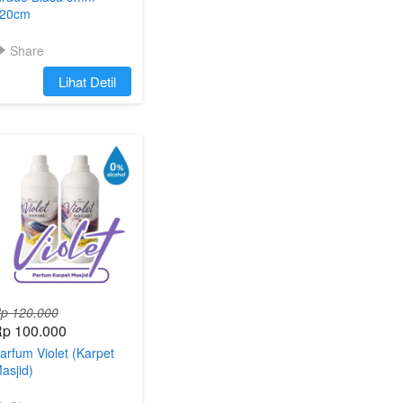
20cm
Share
`
Lihat Detil
p 120.000
p 100.000
arfum Violet (Karpet
asjid)