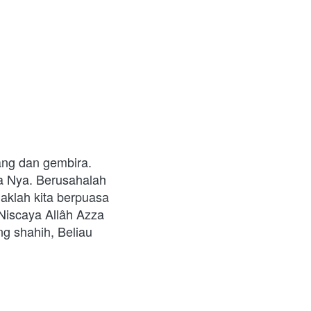
ng dan gembira. 
 Nya. Berusahalah 
klah kita berpuasa 
iscaya Allâh Azza 
g shahih, Beliau 