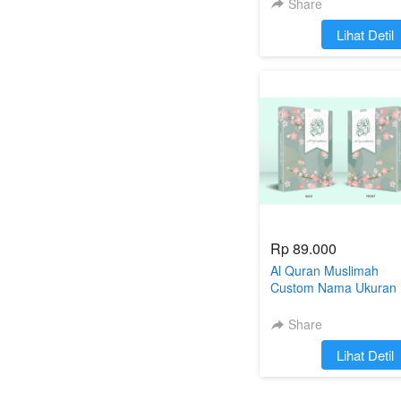
Share
`
Lihat Detil
Rp 89.000
Al Quran Muslimah
Custom Nama Ukuran
A5 Cordoba
Share
`
Lihat Detil