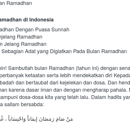
lan Ramadhan
amadhan di Indonesia
adhan Dengan Puasa Sunnah
njelang Ramadhan
im Jelang Ramadhan
p Sebagian Adat yang Digiatkan Pada Bulan Ramadhan
n! Sambutlah bulan Ramadhan (tahun ini) dengan sena
erbanyak ketaatan serta lebih mendekatkan diri Kepada
badah dan bertaubat dari kejelekan dan dosa. Dan henda
an karena dasar iman dan dengan mengharap pahala. N
mpuni dosa-dosa kita yang telah lalu. Dalam hadits yan
 wa sallam bersabda:
مَنْ صَامَ رَمَضَانَ إيمَاناً وَاحْتِسَاباً ، غُفِرَ 