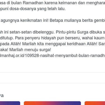
asa di bulan Ramadhan karena keimanan dan menghara
uni dosa-dosanya yang telah lalu.
agungnya kenikmatan ini! Betapa mulianya berita gembir
h ini setan-setan dibelenggu. Pintu-pintu Surga dibuka 
ditutup. Para penyeru hidayah pun berseru, wahai kaum 
pada Allâh! Marilah kita menggapai keridhaan Allâh! Sam
raka! Marilah menuju surga!
//almanhaj.or.id/109528-nasihat-menyambut-bulan-ramadh
ya