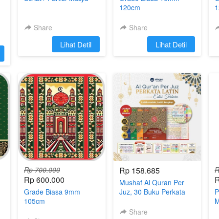
120cm
1
Share
Share
`
Lihat Detil
`
Lihat Detil
Rp 700.000
Rp 158.685
R
Rp 600.000
R
Mushaf Al Quran Per
Grade Biasa 9mm
Juz, 30 Buku Perkata
P
105cm
Latin Ukuran A5 &
M
Terjemahan
Share