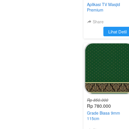
Aplikasi TV Masjid
Premium
Share
`
Lihat Detil
Rp 850.000
Rp 780.000
Grade Biasa 9mm
115cm