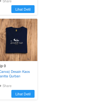
Share
`
Lihat Detil
p 0
Canva) Desain Kaos
anitia Qurban
Share
`
Lihat Detil