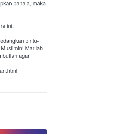
pkan pahala, maka 
a ini.
sedangkan pintu-
Muslimin! Marilah 
butlah agar 
an.html