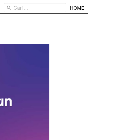
Cari ...
HOME
n