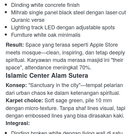
Dinding white concrete finish
Mihrab single panel black steel dengan laser-cut 
Quranic verse
Lighting track LED dengan adjustable spots
Furniture white oak minimalis
 Space yang terasa seperti Apple Store 
Result:
meets mosque—clean, inspiring, dan tetap deeply 
spiritual. Karyawan muda merasa masjid ini "their 
space", attendance meningkat 70%. 
Islamic Center Alam Sutera
 "Sanctuary in the city"—tempat pelarian 
Konsep:
dari urban chaos ke dalam ketenangan spiritual. 
 Soft sage green, pile 10 mm 
Karpet choice:
dengan micro-texture. Tanpa shaf lines visual, tapi 
dengan embossed lines yang bisa dirasakan kaki. 
Integrasi:
Dinding broken white dengan living wall di satu 