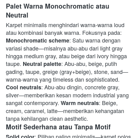
Palet Warna Monochromatic atau 
Neutral
Karpet minimalis menghindari warna-warna loud 
atau kombinasi banyak warna. Fokusnya pada: 
: Satu warna dengan 
Monochromatic scheme
variasi shade—misalnya abu-abu dari light gray 
hingga medium gray, atau beige dari ivory hingga 
taupe. 
: Abu-abu, beige, putih 
Neutral palette
gading, taupe, greige (gray+beige), stone, sand—
warna-warna yang timeless dan sophisticated. 
: Abu-abu dingin, concrete gray, 
Cool neutrals
silver—memberikan kesan modern industrial yang 
sangat contemporary. 
: Beige, 
Warm neutrals
cream, caramel, latte—memberikan kehangatan 
tanpa kehilangan clean aesthetic. 
Motif Sederhana atau Tanpa Motif
: Pilihan paling minimalis—karpet polos 
Solid color