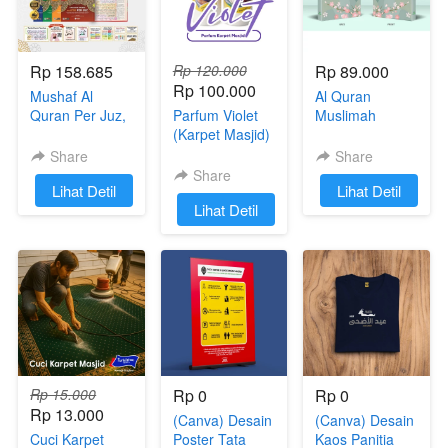
Rp 158.685
Rp 120.000
Rp 89.000
Rp 100.000
Mushaf Al
Al Quran
Quran Per Juz,
Parfum Violet
Muslimah
30 Buku
(Karpet Masjid)
Custom Nama
Perkata Latin
Ukuran A5
Share
Share
Ukuran A5 &
Cordoba
Share
`
Lihat Detil
`
Lihat Detil
Terjemahan
`
Lihat Detil
Rp 15.000
Rp 0
Rp 0
Rp 13.000
(Canva) Desain
(Canva) Desain
Cuci Karpet
Poster Tata
Kaos Panitia