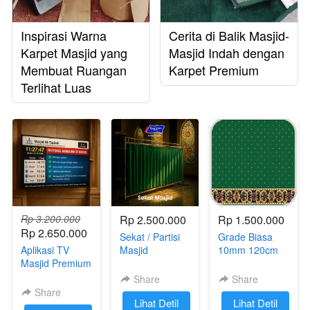
Inspirasi Warna
Cerita di Balik Masjid-
Karpet Masjid yang
Masjid Indah dengan
Membuat Ruangan
Karpet Premium
Terlihat Luas
Rp 3.200.000
Rp 2.500.000
Rp 1.500.000
Rp 2.650.000
Sekat / Partisi
Grade Biasa
Aplikasi TV
Masjid
10mm 120cm
Masjid Premium
Share
Share
Share
`
Lihat Detil
`
Lihat Detil