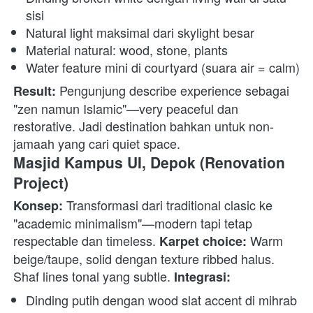
sisi
Natural light maksimal dari skylight besar
Material natural: wood, stone, plants
Water feature mini di courtyard (suara air = calm)
 Pengunjung describe experience sebagai 
Result:
"zen namun Islamic"—very peaceful dan 
restorative. Jadi destination bahkan untuk non-
jamaah yang cari quiet space. 
Masjid Kampus UI, Depok (Renovation 
Project)
 Transformasi dari traditional clasic ke 
Konsep:
"academic minimalism"—modern tapi tetap 
respectable dan timeless. 
 Warm 
Karpet choice:
beige/taupe, solid dengan texture ribbed halus. 
Shaf lines tonal yang subtle. 
Integrasi:
Dinding putih dengan wood slat accent di mihrab