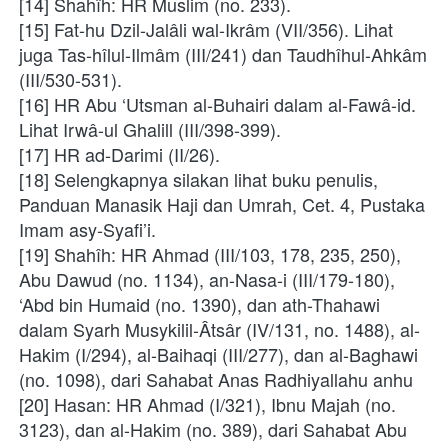
[14] Shahîh: HR Muslim (no. 233).
[15] Fat-hu Dzil-Jalâli wal-Ikrâm (VII/356). Lihat 
juga Tas-hîlul-Ilmâm (III/241) dan Taudhîhul-Ahkâm 
(III/530-531).
[16] HR Abu ‘Utsman al-Buhairi dalam al-Fawâ-id. 
Lihat Irwâ-ul Ghalill (III/398-399).
[17] HR ad-Darimi (II/26).
[18] Selengkapnya silakan lihat buku penulis, 
Panduan Manasik Haji dan Umrah, Cet. 4, Pustaka 
Imam asy-Syafi’i.
[19] Shahîh: HR Ahmad (III/103, 178, 235, 250), 
Abu Dawud (no. 1134), an-Nasa-i (III/179-180), 
‘Abd bin Humaid (no. 1390), dan ath-Thahawi 
dalam Syarh Musykilil-Âtsâr (IV/131, no. 1488), al-
Hakim (I/294), al-Baihaqi (III/277), dan al-Baghawi 
(no. 1098), dari Sahabat Anas Radhiyallahu anhu
[20] Hasan: HR Ahmad (I/321), Ibnu Majah (no. 
3123), dan al-Hakim (no. 389), dari Sahabat Abu 