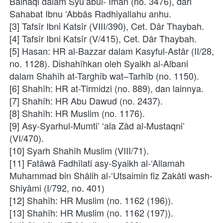
Baihaqi dalam Syu’abul- Îmân (no. 3476), dari 
Sahabat Ibnu ‘Abbâs Radhiyallahu anhu.
[3] Tafsîr Ibni Katsîr (VIII/390), Cet. Dâr Thaybah.
[4] Tafsîr Ibni Katsîr (V/415), Cet. Dâr Thaybah.
[5] Hasan: HR al-Bazzar dalam Kasyful-Astâr (II/28, 
no. 1128). Dishahîhkan oleh Syaikh al-Albani 
dalam Shahîh at-Targhîb wat–Tarhîb (no. 1150).
[6] Shahîh: HR at-Tirmidzi (no. 889), dan lainnya.
[7] Shahîh: HR Abu Dawud (no. 2437).
[8] Shahîh: HR Muslim (no. 1176).
[9] Asy-Syarhul-Mumti’ ‘ala Zâd al-Mustaqni’ 
(VI/470).
[10] Syarh Shahîh Muslim (VIII/71).
[11] Fatâwâ Fadhîlati asy-Syaikh al-‘Allamah 
Muhammad bin Shâlih al-‘Utsaimin fiz Zakâti wash-
Shiyâmi (I/792, no. 401)
[12] Shahîh: HR Muslim (no. 1162 (196)).
[13] Shahîh: HR Muslim (no. 1162 (197)).