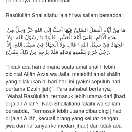
pahalanya, tanpa terkecuali.
Rasûlullâh Shallallahu ‘alaihi wa sallam bersabda:
مَا مِنْ أَيَّامٍ اَلْعَمَلُ الصَّالِحُ فِيْهَا أَحَبُّ إِلَى اللهِ عَزَّ وَجَلَّ مِنْ 
هَذِهِ الأَيَّامِ، يَعْنِيْ أَيَّامَ الْعَشْرِ. قَالُوْا: يَا رَسُوْلَ اللهِ، وَلاَ 
الْجِهَادُ فِيْ سَبِيْلِ اللهِ؟ قَالَ: وَلاَ الْجِهَادُ فِيْ سَبِيْلِ اللهِ، إِلاَّ 
رَجُلٌ خَرَجَ بِنَفْسِهِ وَمَالِهِ فَلَمْ يَرْجِعْ مِنْ ذَلِكَ بِشَيْءٍ.
“Tidak ada hari dimana suatu amal shâlih lebih 
dicintai Allâh Azza wa Jalla  melebihi amal shâlih 
yang dilakukan di hari-hari ini (yakni sepuluh hari 
pertama Dzulhijjah)“. Para sahabat bertanya, 
“Wahai Rasûlullâh, termasuk lebih utama dari jihad 
di jalan Allâh?” Nabi Shallallahu ‘alaihi wa sallam 
bersabda, “Termasuk lebih utama dibanding jihad 
di jalan Allâh, kecuali orang yang keluar dengan 
jiwa dan hartanya (ke medan jihad) dan tidak ada 