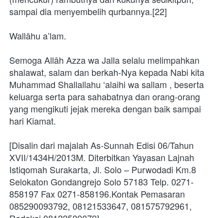
sampai dia menyembelih qurbannya.[22]
Wallâhu a’lam.
Semoga Allâh Azza wa Jalla selalu melimpahkan 
shalawat, salam dan berkah-Nya kepada Nabi kita 
Muhammad Shallallahu ‘alaihi wa sallam , beserta 
keluarga serta para sahabatnya dan orang-orang 
yang mengikuti jejak mereka dengan baik sampai 
hari Kiamat.
[Disalin dari majalah As-Sunnah Edisi 06/Tahun 
XVII/1434H/2013M. Diterbitkan Yayasan Lajnah 
Istiqomah Surakarta, Jl. Solo – Purwodadi Km.8 
Selokaton Gondangrejo Solo 57183 Telp. 0271-
858197 Fax 0271-858196.Kontak Pemasaran 
085290093792, 08121533647, 081575792961, 