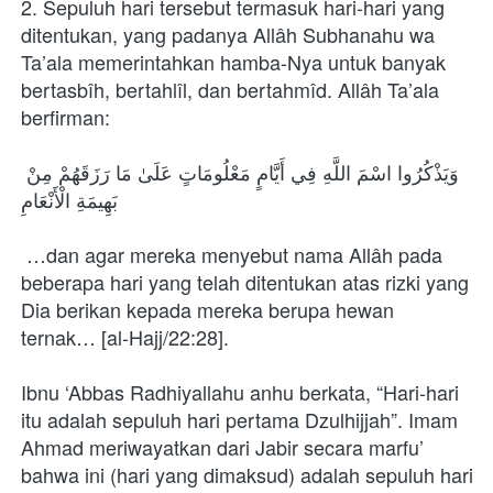
2. Sepuluh hari tersebut termasuk hari-hari yang 
ditentukan, yang padanya Allâh Subhanahu wa 
Ta’ala memerintahkan hamba-Nya untuk banyak 
bertasbîh, bertahlîl, dan bertahmîd. Allâh Ta’ala 
berfirman:
وَيَذْكُرُوا اسْمَ اللَّهِ فِي أَيَّامٍ مَعْلُومَاتٍ عَلَىٰ مَا رَزَقَهُمْ مِنْ 
بَهِيمَةِ الْأَنْعَامِ
 …dan agar mereka menyebut nama Allâh pada 
beberapa hari yang telah ditentukan atas rizki yang 
Dia berikan kepada mereka berupa hewan 
ternak… [al-Hajj/22:28].
Ibnu ‘Abbas Radhiyallahu anhu berkata, “Hari-hari 
itu adalah sepuluh hari pertama Dzulhijjah”. Imam 
Ahmad meriwayatkan dari Jabir secara marfu’ 
bahwa ini (hari yang dimaksud) adalah sepuluh hari 