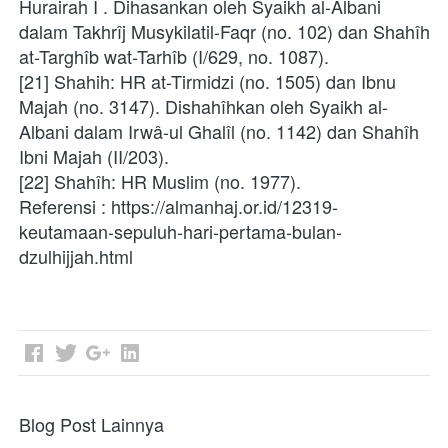
Hurairah I . Dihasankan oleh Syaikh al-Albani 
dalam Takhrîj Musykilatil-Faqr (no. 102) dan Shahîh 
at-Targhîb wat-Tarhîb (I/629, no. 1087).
[21] Shahih: HR at-Tirmidzi (no. 1505) dan Ibnu 
Majah (no. 3147). Dishahîhkan oleh Syaikh al-
Albani dalam Irwâ-ul Ghalîl (no. 1142) dan Shahîh 
Ibni Majah (II/203).
[22] Shahîh: HR Muslim (no. 1977).
Referensi : https://almanhaj.or.id/12319-
keutamaan-sepuluh-hari-pertama-bulan-
dzulhijjah.html
Blog Post Lainnya