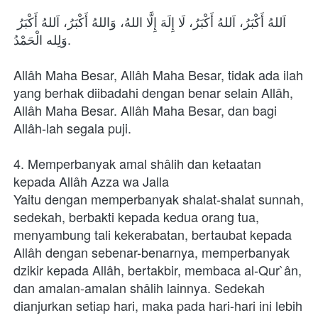
اَللهُ أَكْبَرُ، اَللهُ أَكْبَرُ، لَا إِلَهَ إِلَّا اللهُ، وَاللهُ أَكْبَرُ، اَللهُ أَكْبَرُ 
وَلِله الْحَمْدُ.
Allâh Maha Besar, Allâh Maha Besar, tidak ada ilah 
yang berhak diibadahi dengan benar selain Allâh, 
Allâh Maha Besar. Allâh Maha Besar, dan bagi 
Allâh-lah segala puji.
4. Memperbanyak amal shâlih dan ketaatan 
kepada Allâh Azza wa Jalla
Yaitu dengan memperbanyak shalat-shalat sunnah, 
sedekah, berbakti kepada kedua orang tua, 
menyambung tali kekerabatan, bertaubat kepada 
Allâh dengan sebenar-benarnya, memperbanyak 
dzikir kepada Allâh, bertakbir, membaca al-Qur`ân, 
dan amalan-amalan shâlih lainnya. Sedekah 
dianjurkan setiap hari, maka pada hari-hari ini lebih 