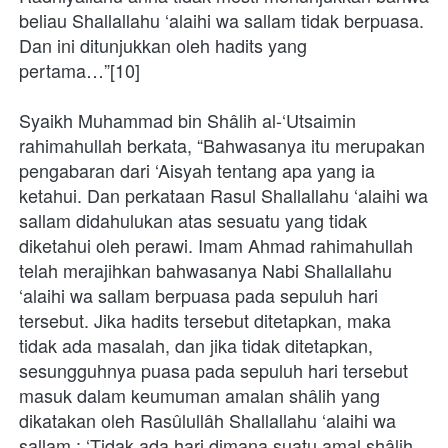
beliau Shallallahu ‘alaihi wa sallam tidak berpuasa. 
Dan ini ditunjukkan oleh hadits yang 
pertama…”[10]
Syaikh Muhammad bin Shâlih al-‘Utsaimin 
rahimahullah berkata, “Bahwasanya itu merupakan 
pengabaran dari ‘Aisyah tentang apa yang ia 
ketahui. Dan perkataan Rasul Shallallahu ‘alaihi wa 
sallam didahulukan atas sesuatu yang tidak 
diketahui oleh perawi. Imam Ahmad rahimahullah 
telah merajihkan bahwasanya Nabi Shallallahu 
‘alaihi wa sallam berpuasa pada sepuluh hari 
tersebut. Jika hadits tersebut ditetapkan, maka 
tidak ada masalah, dan jika tidak ditetapkan, 
sesungguhnya puasa pada sepuluh hari tersebut 
masuk dalam keumuman amalan shâlih yang 
dikatakan oleh Rasûlullâh Shallallahu ‘alaihi wa 
sallam : ‘Tidak ada hari dimana suatu amal shâlih 