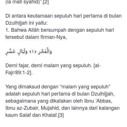
(ia mati syahid)”.[2]
Di antara keutamaan sepuluh hari pertama di bulan 
Dzulhijjah ini yaitu:
1. Bahwa Allâh bersumpah dengan sepuluh hari 
tersebut dalam firman-Nya,
وَالْفَجْرِ ﴿١﴾ وَلَيَالٍ عَشْرٍ
Demi fajar, demi malam yang sepuluh. [al-
Fajr/89:1-2].
Yang dimaksud dengan “malam yang sepuluh” 
adalah sepuluh hari pertama di bulan Dzulhijjah, 
sebagaimana yang dikatakan oleh Ibnu ‘Abbas, 
Ibnu az-Zubair, Mujahid, dan lainnya dari kalangan 
kaum Salaf dan Khalaf.[3]