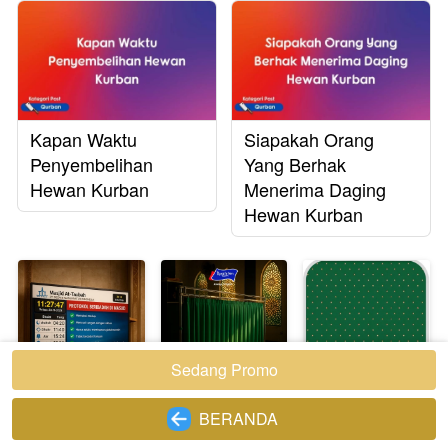
Kapan Waktu
Siapakah Orang
Penyembelihan
Yang Berhak
Hewan Kurban
Menerima Daging
Hewan Kurban
Sedang Promo
`
Rp 3.200.000
Rp 2.500.000
Rp 1.500.000
BERANDA
`
Rp 2.650.000
Sekat / Partisi
Grade Biasa