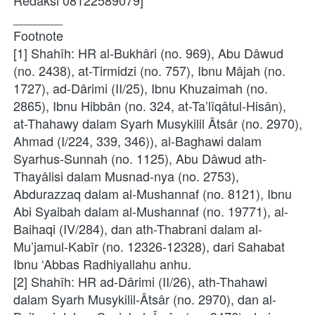
Redaksi 08122589079]
_______
Footnote
[1] Shahîh: HR al-Bukhâri (no. 969), Abu Dâwud 
(no. 2438), at-Tirmidzi (no. 757), Ibnu Mâjah (no. 
1727), ad-Dârimi (II/25), Ibnu Khuzaimah (no. 
2865), Ibnu Hibbân (no. 324, at-Ta’lîqâtul-Hisân), 
at-Thahawy dalam Syarh Musykilil Âtsâr (no. 2970), 
Ahmad (I/224, 339, 346)), al-Baghawi dalam 
Syarhus-Sunnah (no. 1125), Abu Dâwud ath-
Thayâlisi dalam Musnad-nya (no. 2753), 
Abdurazzaq dalam al-Mushannaf (no. 8121), Ibnu 
Abi Syaibah dalam al-Mushannaf (no. 19771), al-
Baihaqi (IV/284), dan ath-Thabrani dalam al-
Mu’jamul-Kabîr (no. 12326-12328), dari Sahabat 
Ibnu ‘Abbas Radhiyallahu anhu.
[2] Shahîh: HR ad-Dârimi (II/26), ath-Thahawi 
dalam Syarh Musykilil-Âtsâr (no. 2970), dan al-