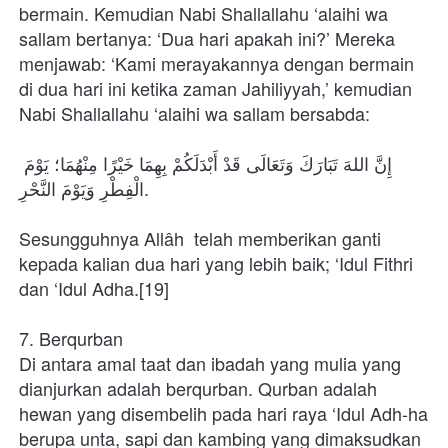
bermain. Kemudian Nabi Shallallahu ‘alaihi wa 
sallam bertanya: ‘Dua hari apakah ini?’ Mereka 
menjawab: ‘Kami merayakannya dengan bermain 
di dua hari ini ketika zaman Jahiliyyah,’ kemudian 
Nabi Shallallahu ‘alaihi wa sallam bersabda:
إِنَّ اللهَ تَبَارَكَ وَتَعَالَى قَدْ أَبْدَلَكُمْ بِهِمَا خَيْرًا مِنْهُمَا؛ يَوْمَ 
الْفِطْرِ وَيَوْمَ النَّحْرِ.
Sesungguhnya Allâh  telah memberikan ganti 
kepada kalian dua hari yang lebih baik; ‘Idul Fithri 
dan ‘Idul Adha.[19]
7. Berqurban
Di antara amal taat dan ibadah yang mulia yang 
dianjurkan adalah berqurban. Qurban adalah 
hewan yang disembelih pada hari raya ‘Idul Adh-ha 
berupa unta, sapi dan kambing yang dimaksudkan 